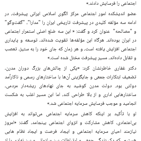
اجتماعی را فرسایش دادند
.»
عضو اندیشکده امور اجتماعی مرکز الگوی اسلامی ایرانی پیشرفت، در
ادامه سه مؤلفه کلیدی در پیشرفت تاریخی ایران را "مدارا"، "گفت‌وگو"
و "مصالحه" عنوان کرد و گفت: « این سه ضلع اصلی استمرار اجتماعی
در ایران بوده‌اند. هرگاه این مؤلفه‌ها تقویت شده‌اند، توسعه و پایداری
اجتماعی افزایش یافته است، و هر زمان که جای خود را به ستیز، تعصب
و تقابل داده‌اند، مسیر پیشرفت مختل شده است
.»
دکتر غفاری خاطرنشان کرد: «یکی از چالش‌های بزرگ دوران مدرن،
تضعیف ابتکارات جمعی و جایگزینی آن‌ها با ساختارهای رسمی و ناکارآمد
دولتی بود. دولت مدرن کوشید به جای نهادهای ریشه‌دار مردمی،
ساختارهایی اداری و از بالا طراحی کند، اما این مسیر اغلب به شکست
انجامید و موجب فرسایش سرمایه اجتماعی شد
.»
او با تأکید بر اینکه کاهش سرمایه اجتماعی می‌تواند به افزایش
بی‌اعتمادی، کاهش مشارکت و انزوای اجتماعی بینجامد، گفت: «امروز
نیازمند احیای سرمایه اجتماعی و ایجاد فرصت و ایجاد نظام هایی
هستیم که یک زندگی جمعی و ارتباطات بین سازمانی و بین نهادی را از