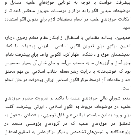
پيشرفت خواست
با توجه به توانايي حوزه‌هاي علميه، مسايل و
موضوعات مبنايي الگو را به مراكز
و موسسات حوزوي منعكس كنند تا از
امكانات حوزه‌هاي علميه در انجام تحقيقات لازم
براي تدوين الگو استفاده
شود
.
همچنين، آيت‌الله مقتدايي با استقبال از ابتكار
مقام معظم رهبري درباره
تعيين مركزي براي تدوين الگوي اسلامي ـ ايراني پيشرفت با
كمك
انديشمندان حوزه و دانشگاه‌، اظهار كرد: الگويي واحد براي پيشرفت‌ نظام،
جزو
آمال و آرزوهاي ما به حساب مي‌آمد و جاي خالي آن بسيار محسوس
بود كه خوشبختانه با
درايت رهبر معظم انقلاب اسلامي اين مهم محقق
شد و مقدمات آن توسط مركز الگوي اسلامی
ايراني پيشرفت در حال انجام
است
.
مدير شوراي عالي حوزه‌هاي علميه با تاكيد بر ضرورت
حضور حوزه‌هاي
علميه در موضوعات مربوط به الگوي اسلامي ـ ايراني پيشرفت، گفت:
براي
ورود به اين مباحث، توانايي‌هاي قابل توجهي در فضلاي مشغول به
تحقيق در حوزه‌هاي
علميه كه در گروه‌هاي پژوهشي متعدد در
پژوهشگاه‌
ها و انجمن‌هاي تخصصي و ديگر مراكز
علمي به تحقيق اشتغال