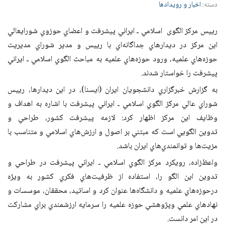
دسته:
اخبار و رویدادها
رييس مركز الگ
وی اسلامي ـ ايراني پيشرفت و اعضاي حوزوي شوراي
عالي
اين مركز در ديدارهاي جداگانه‌اي با رييس و مدير شوراي مديريت
حوزه‌هاي علميه،
ورود حوزه‌هاي علميه به مباحث الگوي اسلامي ـ ايراني
پيشرفت را خواستار شدند
.
به گزارش خبرگزاري دانشجويان
ايران (ايسنا)، در اين ديدارها، رييس
شوراي عالي مركز الگوي اسلامي ـ ايراني پيشرفت
با اشاره به اهداف و
وظايف اين مركز اظهار كرد: لازمه پيشرفت‌ كشور، طراحي و
تدوين
الگويي است كه مبتني بر اصول و ارزش‌هاي اسلامي و متناسب با
مزيت‌ها و توانمندي‌هاي
ايران باشد
.
واعظ‌زاده، رويكرد مركز الگوي اسلامي ـ ايراني
پيشرفت در طراحي و
تدوين اين الگو را، استفاده از ظرفيت‌هاي فكري كشور به ويژه
در
حوزه‌هاي علميه
و دانشگاه‌ها عنوان كرد و اساتيد، محققان، موسسات و
نهاد‌هاي علمي و
پژوهشي حوزه علميه را سرمايه ارزشمندي براي مشاركت
در اين امر دانست
.