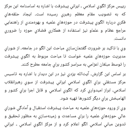
رييس مركز الگوي اسلامي ـ ايراني پيشرفت با اشاره
به اساسنامه اين مركز
كه به تصويب مقام معظم رهبري رسيده است، ايجاد حلقه‌هاي
فكري
درباره الگوي پيشرفت در حوزه‌هاي علميه و بهره‌مندي از راهنمايي
مراجع عظام و علما
و نيز استفاده از همكاري‌ فضلاي حوزه را ضروري
دانست
.
وي با تاكيد بر ضرورت گفتمان‌سازي مباحث اين الگو
در جامعه، از شوراي
مديريت حوزه‌هاي علميه خواست تا مباحث مربوط به الگوي پيشرفت
را
توسط مبلغان اعزامي به سراسر كشور براي جامعه مطرح كنند
.
بر اساس اين
گزارش، آيت‌الله يزدي نيز در اين
ديدار با اشاره به تاسيس
مركز مستقلي براي الگوي اسلامي ايراني پيشرفت از سوي رهبر
انقلاب
اسلامي، ابراز اميدواري كرد كه الگوي اسلامي و قابل اجرا براي كشور و
الهام
بخش براي ديگر كشورها تهيه شود
.
وي از ورود حوزه‌هاي علميه به مباحث پيشرفت
استقبال و آمادگي شوراي
عالي حوزه‌هاي علميه را براي مساعدت و زمينه‌سازي به منظور
تحقيق و
تدوين مباني اسلامي الگو اعلام كرد و از مركز الگوي اسلامي ـ ايراني