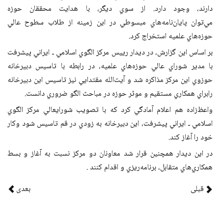
دارند، وجود دارد. از سوي ديگر، با هدايت محققان حوزه
مي‌توان
پايان‌نامه‌هاي مبسوطي در اين زمينه از طلاب سطوح عالي
حوزه‌هاي علميه استخراج كرد
.
بر اساس اين گزارش، در ديدار رييس مركز الگوي
اسلامي ـ ايراني پيشرفت
با مدير شوراي عالي حوزه‌هاي علميه، در رابطه با تاسيس
دبيرخانه
حوزوي اين مركز مذاكره شد و آيت‌الله مقتدايي نيز تاسيس اين دبيرخانه
را
براي همكاري مستقيم و موثر حوزه در مباحث الگو ضروري دانست
.
واعظ‌زاده هم اعلام آمادگي كرد كه با تصويب شوراي
عالي مركز الگوي
اسلامي ـ ايراني پيشرفت، اين دبيرخانه به زودي در قم تاسيس شود و
كار
خود را آغاز كند
.
در اين ديدار همچنين قرار شد معاونان دو مركز نسبت
به آغاز و بسط
همكاري‌هاي متقابل، برنامه‌ريزي و اقدام كنند
.
قبلی
بعدی