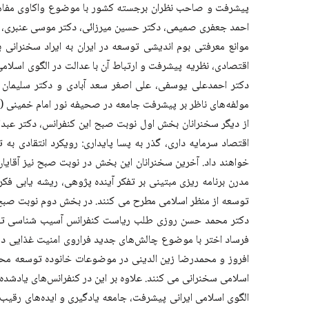
پیشرفت و صاحب نظران برجسته کشور با موضوع واکاوی مفاهیم و
احمد جعفری صمیمی، دکتر حسین میرزائی، دکتر موسی عنبری، ب
موانع معرفتی بوم اندیشی توسعه در ایران به ایراد سخنرانی
اقتصادی، نظریه پیشرفت و ارتباط آن با عدالت در الگوی اسلا
دكتر احمدعلی یوسفی، علی اصغر سعد آبادی و دکتر سلیمان خ
مولفه‌های ناظر بر پیشرفت جامعه در صحیفه نور امام خمینی (
از دیگر سخنرانان بخش اول نوبت صبح این کنفرانس، دکتر عبد
اقتصاد سرمایه داری، گذر به پسا پایداری: رویکرد انتقادی ب
خواهند داد. آخرین سخنرانان این بخش در نوبت صبح نیز آقای
مدرن برنامه ریزی مبتینی بر تفکر آینده پژوهی، ریشه یابی ف
توسعه از منظر اسلامی مطرح می کنند. در بخش دوم نوبت صبح 
دکتر محمد حسن روزی طلب ریاست کنفرانس آسیب شناسی توسعه 
فرساد اختر با موضوع چالش‌های جدید فراروی امنیت غذایی در ج
افروز و محمدرضا زین الدینی در موضوعات خانوده توسعه محو
اسلامی سخنرانی می کنند. علاوه بر این در کنفرانس‌های یاد
الگوی اسلامی ایرانی پیشرفت، جامعه یادگیری و ایده‌های رقیب