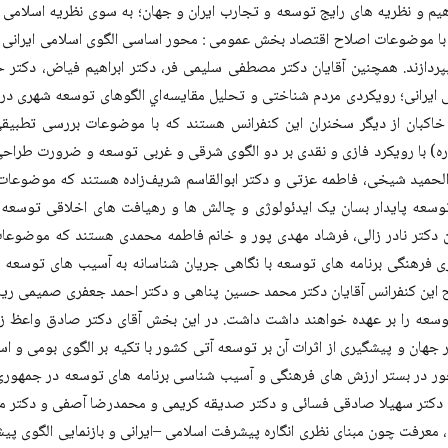
 نظریه های رایج توسعه و تجارب ایران و جهان؛ به سوی نظریه اسلامی ایرا
ا موضوعات اصلاح اقتصاد بخش عمومی : محور اساسی الگوی اسلامی ایرانی پ
 بپردازند. همچنین آقایان دکتر مصطفی سلیمی فر، دکتر ابراهیم فیاض، دک
می ایرانی؛ رویکردی مردم شناختی و تحلیل مقایسه‌اي الگوهای توسعه شهری د
اکبان از دیگر سخنران این کنفرانس هستند كه با موضوعات بررسی تطبیقی
ره) با رویکرد فازی و نقدی بر دو الگوی شرقی و غربی توسعه و ضرورت طراحی
الحمید شیخی، فاطمه عزتی و دكتر ابوالقاسم شریف‌زاده هستند که موضوعات 
ه توسعه پایدار بسان یک ایدئولوژی و چالش ها و رهیافت های اخلاقی توسعه 
ان دکتر نادر زالی، فرشاد مهدی پور و خانم فاطمه محمدی هستند که موضوعا
کری فرهنگی برنامه های توسعه با نگاهی جریان شناسانه به آسیب های توسعه
این کنفرانس آقایان دکتر محمد حسین پناهی و دکتر احمد جعفری صمیمی ریا
را بر عهده خواهند داشت داشت. در این بخش آقای دکتر صادق واعظ زاده 
هان و پیشگیری از اثرات آن بر توسعه آتی کشور با تکیه بر الگوی بومی و اسل
ر در بستر ارزش های فرهنگی و آسیب شناسی برنامه های توسعه در جمهوری اس
شده دکتر سهيلا صادقی فسائی و دکتر صدیقه کریمی و محمدرضا آصفی و دکتر 
، معرفت چون مبنای نظری انگاره پیشرفت اسلامی –ایرانی و بازنمایی الگوی پی