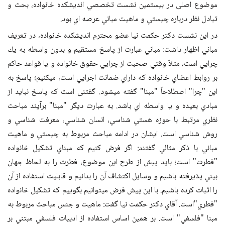
موضوع اصلی در بيستمين نشست تخصصي انديشكده خانواده، بحث و
تبادل نظر درباره چيستي و ماهيت مباني عرصه اي بود.
در این نشست دكتر حكمت نيا عضو محترم انديشكده خانواده، در تعريف
مباني اظهار داشت:
مباني عبارت از پاسخ مستقيم و بدون واسطه به يك
چرايي است،
مثلاً وقتي صحبت از چرایي حقوق خانواده و يا قواعد حاكم
بر روابط اعضاي خانواده كه داراي ضمانت اجرایي است، مي­كنيم؛ پاسخ به
اين "چرا" اصطلاحاً "مبنا" گفته مي­شود. گفتنی است كه پاسخ نبايد از
مبادي بعيده و يا واسطه اي باشد. به عبارت ديگر "مبنا" برآيند مباحث
نظري مرتبط با حوزه هستي شناسي، انسان شناسي، معرفت شناسي و
روش شناسي است. ايشان در ادامه مباحث مربوط به چيستي و ماهيت
مباني با ذكر مثالي گفتند: اگر فرض كنيم كه مبناي تشكيل خانواده
"فطرت" است؛ بايد پیش از طرح اين موضوع، فطرت را به لحاظ جهان
بيني پذيرفته باشيم و وسایل اكتشاف آن را بدانيم و قابليت استفاده از آن
را اثبات كرده باشيم. با اين پيش فرض مي­توانيم بگویيم كه تشكيل خانواده
"فطري"است. آقاي دكتر حكمت نيا گفت: ماهيت و جنس مباحث مربوط به
مبنا "فلسفي" است. بر همين اساس استفاده از ادبيات فلسفي مبتني بر