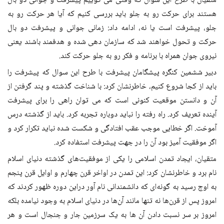
متقیان با طرح این سوال که وقتی می گوییم پیشرفت و جوانی دو بال
هستند برای حرکت رو به جلو باید بررسی کنیم که آیا هر حرکت رو به
جلو، پیشرفت است یا نه، ادامه داد: زمانی جوانی و پیشرفت دو بال
حرکت و تحول خواهند شد که سازمان دهی شده و هدفمند باشند یعنی
نیروی جوان همراه با برنامه و فکر رو به جلو حرکت کند
.
دبیر ششمین کنگره پیشگامان پیشرفت با طرح این سوال که پیشرفت را
باید از کجا شروع کنیم، خاطرنشان کرد: با شناخت گذشته و پند گرفتن از
آن و دانستن موقعیت کنونی است که می توان راهی را برای پیشرفت
آینده تعریف کرد. راه رفته را نباید دوباره تجربه کرد. باید از گذشته درس
آموخت. اگر خطایی موجب عقب افتادگی و شکست شده نباید تکرار کرد و
اگر موفقیت آمیز بود آن را در جهت پیشرفت استفاده کرد
.
متقیان، ایجاد تمدن اسلامی را یکی از موفقیت‌های گذشته دنیای اسلام
نام برد و خاطرنشان کرد: این تمدن در اواخر قرن چهارم و اوایل قرن پنجم
به اوج رسید به گونه‌ای که دانشمندانی نام آور دراین دوره ظهور کردند که
امروز پس از قرن‌ها نه تنها مانند آن‌ها در دنیای اسلام به وجود نیامده بلکه
امروز بر سر نسبت دادن آن ها به یک سرزمین جار و جنجال است و هر