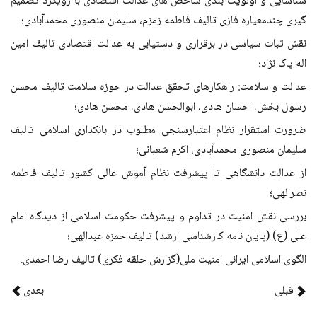
شناسایی و اولویت بندی شاخص های عدالت اقتصادی با رویکرد تصمیم
گیری چندمعیاره فازی تالیف فاطمه زمزم، سلیمان منصوری محمدآبادی؛
نقش ثبات سیاسی در برقراری و دستیابی به عدالت اقتصادی تالیف امین
اله پاک نژاد؛
عدالت و سلامت: راهکارهای تحقق عدالت در حوزه سلامت تالیف محسن
رسول بخش، احسان هادی، ابوالحسن هادی، محسن هادی؛
ضرورت استقرار نظام اعتبارسنجی مطلوب در بانکداری اسلامی تالیف
سلیمان منصوری محمدآبادی، اکرم شعبانی؛
از عدالت دانشگاهی تا پیشرفت نظام آموش عالی کشور تالیف فاطمه
نصرالهی؛
بررسی نقش امنیت در تداوم و پیشرفت حکومت اسلامی از دیدگاه امام
علی (ع) (پایان نامه کارشناسی ارشد) تالیف حمزه عبدالهی؛
الگوی اسلامی ایرانی امنیت ملی(گزارش حلقه فکری) تالیف رضا احمدی.
قبلی
بعدی