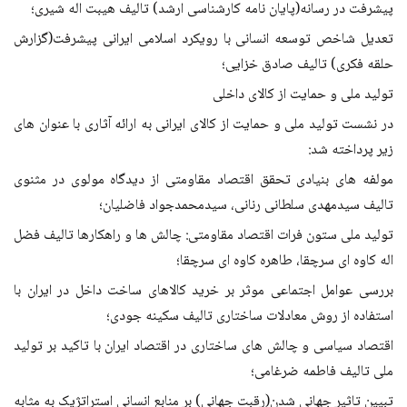
پیشرفت در رسانه(پایان نامه کارشناسی ارشد) تالیف هیبت اله شیری؛
تعدیل شاخص توسعه انسانی با رویکرد اسلامی ایرانی پیشرفت(گزارش
حلقه فکری) تالیف صادق خزایی؛
تولید ملی و حمایت از کالای داخلی
در نشست تولید ملی و حمایت از کالای ایرانی به ارائه آثاری با عنوان های
زیر پرداخته شد:
مولفه های بنیادی تحقق اقتصاد مقاومتی از دیدگاه مولوی در مثنوی
تالیف سیدمهدی سلطانی رنانی، سیدمحمدجواد فاضلیان؛
تولید ملی ستون فرات اقتصاد مقاومتی: چالش ها و راهکارها تالیف فضل
اله کاوه ای سرچقا، طاهره کاوه ای سرچقا؛
بررسی عوامل اجتماعی موثر بر خرید کالاهای ساخت داخل در ایران با
استفاده از روش معادلات ساختاری تالیف سکینه جودی؛
اقتصاد سیاسی و چالش های ساختاری در اقتصاد ایران با تاکید بر تولید
ملی تالیف فاطمه ضرغامی؛
تبیین تاثیر جهانی شدن(رقبت جهانی) بر منابع انسانی استراتژیک به مثابه