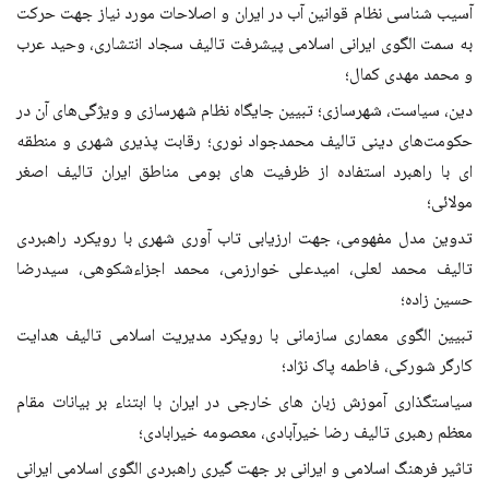
آسیب شناسی نظام قوانین آب در ایران و اصلاحات مورد نیاز جهت حرکت
به سمت الگوی ایرانی اسلامی پیشرفت تالیف سجاد انتشاری، وحید عرب
و محمد مهدی کمال؛
دین، سیاست، شهرسازی؛ تبیین جایگاه نظام شهرسازی و ویژگی‌های آن در
حکومت‌های دینی تالیف محمدجواد نوری؛ رقابت پذیری شهری و منطقه
ای با راهبرد استفاده از ظرفیت های بومی مناطق ایران تالیف اصغر
مولائی؛
تدوین مدل مفهومی، جهت ارزیابی تاب آوری شهری با رویکرد راهبردی
تالیف محمد لعلی، امیدعلی خوارزمی، محمد اجزاءشکوهی، سیدرضا
حسین زاده؛
تبیین الگوی معماری سازمانی با رویکرد مدیریت اسلامی تالیف هدایت
کارگر شورکی، فاطمه پاک نژاد؛
سیاستگذاری آموزش زبان های خارجی در ایران با ابتناء بر بیانات مقام
معظم رهبری تالیف رضا خیرآبادی، معصومه خیرابادی؛
تاثیر فرهنگ اسلامی و ایرانی بر جهت گیری راهبردی الگوی اسلامی ایرانی