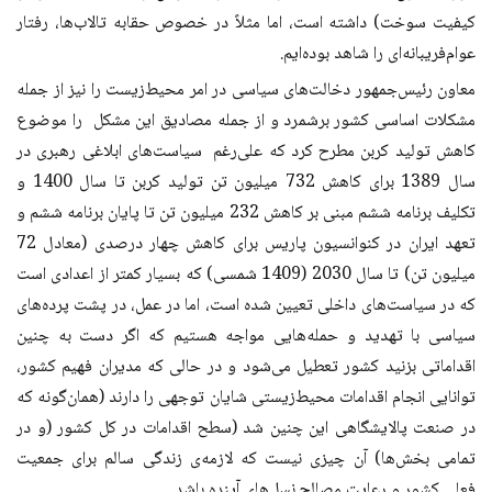
کیفیت سوخت) داشته است، اما مثلاً در خصوص حقابه تالاب‌ها، رفتار
عوام‌فریبانه‌ای را شاهد بوده‌ایم.
معاون رئیس‌جمهور دخالت‌های سیاسی در امر محیط‌زیست را نیز از جمله
مشکلات اساسی کشور برشمرد و از جمله مصادیق این مشکل را موضوع
کاهش تولید کربن مطرح کرد که علی‌رغم سیاست‌های ابلاغی رهبری در
سال 1389 برای کاهش 732 میلیون تن تولید کربن تا سال 1400 و
تکلیف برنامه ششم مبنی بر کاهش 232 میلیون تن تا پایان برنامه ششم و
تعهد ایران در کنوانسیون پاریس برای کاهش چهار درصدی (معادل 72
میلیون تن) تا سال 2030 (1409 شمسی) که بسیار کمتر از اعدادی است
که در سیاست‌های داخلی تعیین شده است، اما در عمل، در پشت پرده‌های
سیاسی با تهدید و حمله‌هایی مواجه هستیم که اگر دست به چنین
اقداماتی بزنید کشور تعطیل می‌شود و در حالی که مدیران فهیم کشور،
توانایی انجام اقدامات محیط‌زیستی شایان توجهی را دارند (همان‌گونه که
در صنعت پالایشگاهی این چنین شد (سطح اقدامات در کل کشور (و در
تمامی بخش‌ها) آن چیزی نیست که لازمه‌ی زندگی سالم برای جمعیت
فعلی کشور و رعایت مصالح نسل‌های آینده باشد.