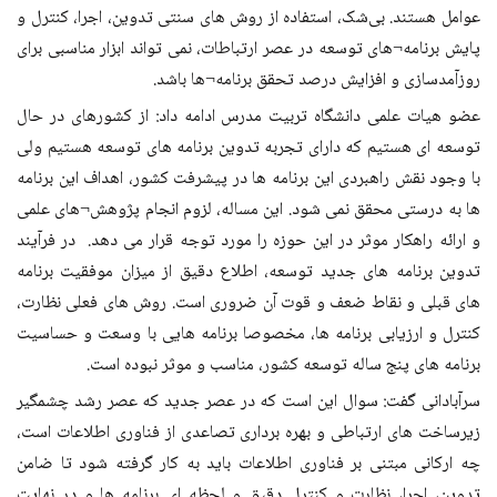
عوامل هستند. بی‌شک، استفاده از روش های سنتی تدوین، اجرا، کنترل و
پایش برنامه¬های توسعه در عصر ارتباطات، نمی تواند ابزار مناسبی برای
روزآمدسازی و افزایش درصد تحقق برنامه¬ها باشد.
عضو هیات علمی دانشگاه تربیت مدرس ادامه داد: از کشورهای در حال
توسعه ای هستیم که دارای تجربه تدوین برنامه های توسعه هستیم ولی
با وجود نقش راهبردی این برنامه ها در پیشرفت کشور، اهداف این برنامه
ها به درستی محقق نمی شود. این مساله، لزوم انجام پژوهش¬های علمی
و ارائه راهکار موثر در این حوزه را مورد توجه قرار می دهد. در فرآیند
تدوین برنامه های جدید توسعه، اطلاع دقیق از میزان موفقیت برنامه
های قبلی و نقاط ضعف و قوت آن ضروری است. روش های فعلی نظارت،
کنترل و ارزیابی برنامه ها، مخصوصا برنامه هایی با وسعت و حساسیت
برنامه های پنج ساله توسعه کشور، مناسب و موثر نبوده است.
سرآبادانی گفت: سوال این است که در عصر جدید که عصر رشد چشمگیر
زیرساخت های ارتباطی و بهره برداری تصاعدی از فناوری اطلاعات است،
چه ارکانی مبتنی بر فناوری اطلاعات باید به کار گرفته شود تا ضامن
تدوین، اجرا، نظارت و کنترل دقیق و لحظه ای برنامه ها و در نهایت