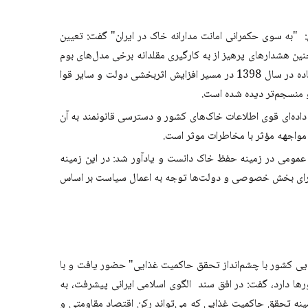
"به سوی حکمرانی امانت مدارانه خاک در ایران" گفت: تعیین
يريت، حفاظت و بهره‌برداری پايدار از خاک كشور مصوب سال 1400 هیئت‌ وزیران و همچنین هشدارهای پرهیز از به ‌کارگیری مقلدانه برخی مدل‌های بوم
ناسازگار حکمرانی جهانی مطالبه‌ای جدی و دشوار است. وی افزود: خوشبختانه در استقرار حکمرانی خاک، تصویب قانون حفاظت خاک با 26 ماده در سال 1398 در مسیر افزایش اثربخشی دولت و سایر قوا
 منسجم‌تر دیده شده است.
 داده‌ای قوی اطلاعات خاک‌های کشور و دسترسی قانونمند به آن
مواجهه مؤثر با مخاطرات موثر است.
مومی در زمینه حفظ خاک دانست و یادآور شد: در این زمینه
ای برای بخش خصوصی و دولت‌ها توجه به اعمال سیاست بر اساس
ذایی کشور با چشم‌انداز تحقق حاکمیت غذایی" حضور یافت و با
ورها دارد، گفت: در افق سند الگوی اسلامی ایرانی پیشرفت، به
زمینه تحقق حاکمیت غذایی که می‌تواند رکن اقتصاد مقاومتی و