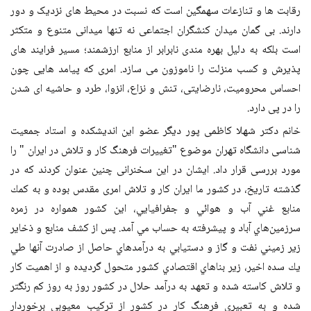
رقابت ها و تنازعات سهمگین است که نسبت در محیط های نزدیک و دور
دارند. بی گمان میدان کنشگران اجتماعی نه تنها میدانی متنوع و متکثر
است بلکه به دلیل بهره مندی نابرابر از منابع ارزشمند؛ مسیر فرایند های
پذیرش و کسب منزلت را ناموزون می سازد. امری که پیامد هایی چون
احساس محرومیت، نارضایتی، تنش و نزاع، انزوا، طرد و حاشیه ای شدن
را در پی دارد.
خانم دکتر شهلا کاظمی پور دیگر عضو این اندیشکده و استاد جمعیت
شناسی دانشگاه تهران
موضوع "تغییرات فرهنگ کار و تلاش در ایران " را
مورد بررسی قرار داد. ایشان در این سخنرانی چنین عنوان کردند که
در
گذشته تاريخ، در كشور ما ايران كار و تلاش امری مقدس بوده و به كمك
منابع غني آب و هوائي و جفرافيايي، اين كشور همواره در زمره
سرزمين
‌ها
ي آباد و پيشرفته به حساب مي آمد. ‌پس از كشف منابع و ذخاير
زير زميني نفت و گاز و دستيابي به درآمدهاي حاصل از صادرت آنها طي
يك سده اخير، زير بناهاي اقتصادي كشور متحول گرديده و از اهميت كار
و تلاش كاسته شده و تعهد به درآمد حلال در كشور روز به روز كم رنگتر
شده و به تعبيري فرهنگ كار در كشور از تركيب معيوبي برخوردار