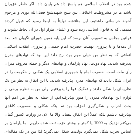
شده بود در انقلاب اسلامی هم پاسخ داد هم پایان داد. اگر خاطر عزیزان
باشد ما در مشروطیت اختلافی بین شیخ شهیدشیخ فضل‌الله نوری و مرحوم
آخوند خراسانی داشتیم، این مناقشه نهایتاً به اینجا رسید که قبول کردند
متممی که به قانون اساسی زده شود و علمای طراز اول در آن لحاظ بشوند و
قوانین مجلس به تصویب آنان برسد که این پایه همین شورای نگهبان شد. بعد
از دهه‌ها و با پیروزی نهضت حضرت امام خمینی و پیروزی انقلاب اسلامی
اتفاقی که به نظر من خیلی مهم بود، رخ داد؛ این بود که نهادهای مدرن
پذیرفته شدند. نهاد دولت، نهاد پارلمان و نهادهای دیگر و جمله معروف میزان
رأی ملت است. حضرت امام با جمهوری اسلامی یک شکلی از حکومت را در
ایران شکل دادند که نهادهای مدرن پذیرفته شدند. با این اتفاق به نظر من یک
نظریه‌ای را شکل دادند و تفکیک قوا را پذیرفتیم. ولی من به نظرم برخی از
لوازم این نهادهای مدرن را هنوز نپذیرفته‌ایم، از جمله به نظر من اهم آنها
بحث احزاب و شکل‌گیری احزاب بود نه اینکه شکلی و به‌صورت کاغذی
نپذیرفته باشیم بلکه عملاً این اتفاق نیفتاد. والا ما الان در وزارت کشور گمان
می‌کنم نزدیک به 1000 یا کمتر و بیشتر حزب ثبت شده داریم. اما پارلمان بر
اساس تحزب شکل نمی‌گیرد دولت‌ها شکل نمی‌گیرد؛ لذا من در یک مقاله‌ای