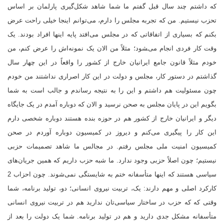
که داشتم چند سال قبل گفتم ما شما شاهد شکل‌گیری پارلمان بر اساس
تحزب نیستیم. من که تجربه مجلس را دارم، می‌توانم اینجا خیلی راحت عرض
بکنم که بسیاری از اتفاقاتی که در مجلس می‌افتد پایه اینها افراد بودند. یک
وقت کار فردی انجام می‌‍شود؛ مثلاً من الان یک نمونه‌اش را عرض کنم، من
خودم مثلاً قانون جامع ایرانیان خارج از کشور را واقعاً در این چهار سال
گذاشتم در دستور کار، مجلس و دولت در این کار اصراری نداشتند من خودم
چون مسئولیت هم داشتم و این را به نتیجه رساندم و جالب است به شما
بگویم این در پایان مجلس به صحن نرسید و الان که دوباره آمدم در یک جایگاه
دیگر و ایرانیان خارج از کشور هم در حوزه بنده هستند دوباره شخصی دارم
این کار را پیگیری می‌کنم و دیروز در کمیسیون دوباره آوردم در صحن
کمیسیون امنیت ملی مجلس رفتم. در مجالس ما شاهد تصمیمات حزبی
نیستیم؛ چون اصلاً حزبی وجود ندارد. ما شبه حزب داریم که همین جریان‌های
سیاسی هستند که اینها متأسفانه ختم به شایستگی نمی‌شوند. چون احزاب 2
کارکرد اصلی و مهم دارند: یک، تربیت نیروی انسانی؛ دو، تولید برنامه، شما
وقتی‌ که که حزب در ساختار سیاسی‌تان ندارید هم در تربیت نیروی انسانی
متأسفانه مشکل جدی دارید و هم در تولید برنامه. شما یک دولت را بعد از