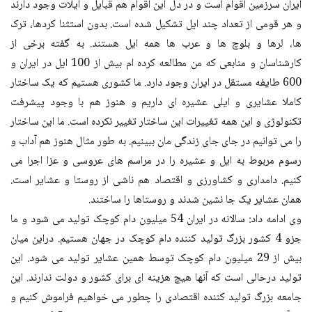
ایران سرزمین اقوام است و در دل این اقوام هم قبایل و ایلات وجود دارند
و هر قومی از تعداد چند ایل تشکیل شده است. بدون استثنا کردها، ترک
ها، لرها و بلوچ ها و عرب ها همه ایل هستند. به گفته برخی از
کارشناسان و منابعی که من مطالعه کرده ام بیش از 100 ایل در ایران و
600 طایفه مستقل در ایران وجود دارد. ما کشوری هستیم که یک ساختار
کاملا عشایری و ایلی عشیره ای داریم و هنوز هم با وجود پیشرفت
تکنولوژی و این همه تغییرات این ساختار تغییر نکرده است. ما این ساختار
را می توانیم در جای جای زندگی مان ببینیم. به طور مثال هنوز هم آداب و
رسوم مربوط به ایل و عشیره را در مراسم های عروسی و عزا اجرا می
کنیم. دامداری و کشاورزی و اقتصاد هم ناشی از روستا و عشایر است.
همان عشایر یک جا نشین شدند و روستاها را ساختند.
وی ادامه داد: سالانه در ایران 54 میلیون دام کوچک تولید می شود و ما
جزو 4 کشور بزرگ تولید کننده دام کوچک در جهان هستیم. دراین میان
بیش از 29 میلیون دام کوچک توسط همین عشایر تولید می شود. این
تولید درحالی است که آنها هیچ هزینه ای برای کشور و دولت ندارند. این
جامعه بزرگ تولید کننده اقتصادی را چطور می خواهیم فراموش کنیم و