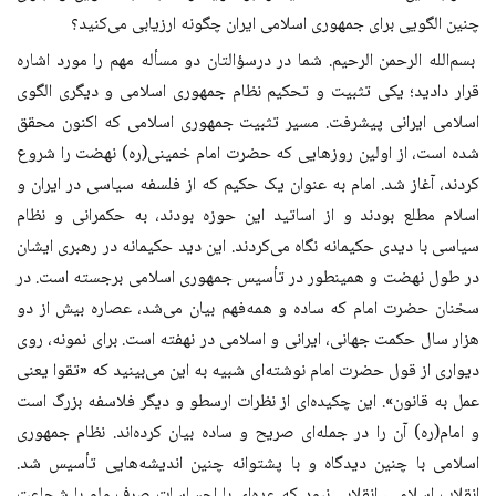
چنین الگویی برای جمهوری اسلامی ایران چگونه ارزیابی می‌کنید؟
بسم‌الله الرحمن الرحیم. شما در درسؤالتان دو مسأله مهم را مورد اشاره
قرار دادید؛ یکی تثبیت و تحکیم نظام جمهوری اسلامی و دیگری الگوی
اسلامی ایرانی پیشرفت. مسیر تثبیت جمهوری اسلامی که اکنون محقق
شده است، از اولین روزهایی که حضرت امام خمینی(ره) نهضت را شروع
کردند، آغاز شد. امام به عنوان یک حکیم که از فلسفه سیاسی در ایران و
اسلام مطلع بودند و از اساتید این حوزه بودند، به حکمرانی و نظام
سیاسی با دیدی حکیمانه نگاه می‌کردند. این دید حکیمانه در رهبری ایشان
در طول نهضت و همینطور در تأسیس جمهوری اسلامی برجسته است. در
سخنان حضرت امام که ساده و همه‌فهم بیان می‌شد، عصاره بیش از دو
هزار سال حکمت جهانی، ایرانی و اسلامی در نهفته است. برای نمونه، روی‌
دیواری از قول حضرت امام نوشته‌ای شبیه به این می‌بینید که «تقوا یعنی
عمل به قانون». این چکیده‌ای از نظرات ارسطو و دیگر فلاسفه بزرگ است
و امام(ره) آن را در جمله‌ای صریح و ساده بیان کرده‌اند. نظام جمهوری
اسلامی با چنین دیدگاه و با پشتوانه چنین اندیشه‌هایی تأسیس شد.
انقلاب اسلامی، انقلابی نبود که عده‌ای با احساسات صرف ولو با شجاعت