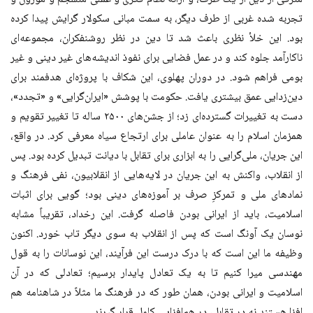
تجربه شده غربی از طرف دیگر، به سمت مبانی سکولار گرایش پیدا کرده
بود. این خلأ نظری باعث شد تا دین در نظر روشنفکران، مجموعه‌ای
ناکارآمد جلوه کند و در عمل فضایی برای نفوذ اندیشه‌های غیر دینی و غیر
بومی فراهم شود. در دوران پهلوی، این شکاف با پروژه‌ای هدفمند برای
دین‌زدایی عمق بیشتری یافت. حکومت با پوشش «ایران‌گرایی» و «تجدد»،
دست به تغییرات گسترده‌ای زد؛ از جشن‌های ۲۵۰۰ ساله تا تغییر تقویم و
همزمان اسلام را به عنوان عاملی برای ارتجاع سیاه معرفی کرد. در واقع،
این جریان، ملی‌گرایی را به ابزاری برای تقابل با دیانت تبدیل کرده بود. پس
از انقلاب، واکنش به این جریان در لایه‌هایی از انقلابیون، نفی فرهنگ و
نمادهای ملی و تمرکزِ صرف بر آموزه‌های دینی بود؛ گویی برای اثبات
اسلامیت، باید از ایرانی بودن فاصله گرفت. این رخداد، تقریباً مشابه
نوسان یک آونگ است که پس از انقلاب به سوی دیگر تاب خورد. اکنون
وظیفه ما این است که با درک درست این فرآیند، این نوسانات را به قول
مهندسی میرا کنیم تا به یک تعادل پایدار برسیم؛ تعادلی که در آن
اسلامیت و ایرانی بودن، همان طور که در فرهنگ ما مثلاً در شاهنامه هم
افزا هستند نه در تقابل، در هم‌افزایی کامل قرار گیرند.