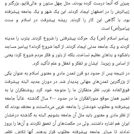
چیزی که آنجا درست کرده بودند، مثل چهل ستون و عالی‌قاپو، بزرگتر و
زیباترش را در اصفهان ایجاد کردند. این یک شهر و یک جامعه پیشرفته
بود. با آگاهی این کار را کردند. ریشه پیشرفت در اسلام و سنت
پیامبر(ص) است.
پیامبر اسلام (ص) یک حرکت پیشرفتی را شروع کردند. یثرب را مدینه
کردند و یک جامعه مدنی ایجاد کردند. از کجا شروع کردند؟ پیامبر مساجد
باشکوه و بناهای عظیم نساخت، بلکه از باور و فکر مردم شروع کرد؛ یعنی
از اساس و زیربنا. ایشان بر تفکر و تعقل و علم تأکید کرد.
در نتیجه پس از حدود دو قرن تمدن مادی و معنوی اسلام به عنوان یکی
از بزرگترین تمدن‌های جهانی پدیدار شد. در دوران جدید البته پیشرفت
فوق‌العاده غرب، نظر متفکران ما را متوجه خود کرد. روشنفکران یا به
تعبیر همان موقع منورالفکران ما در حدود ۲۰۰ سال گذشته غالباً جامعه
پیشرفته و مطلوب خودشان را جامعه غربی می‌دانستند و معتقد بودند که
از نظر مادی و معنوی باید مثل آن جامعه بشویم. البته به گذشته درخشان
ایران هم اشاره داشتند. ولی در حکمت‌های آن تعمق نکردند و آن‌ها را بروز
ندادند تا مبنای جامعه پیشرفته مطلوب قرار بدهند. آنها تلاش، نظم،