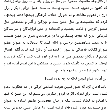
در کنار چند مناسبت محدود ملی مثل نوروز و یلدا و سالروز تولد زرتشت
که اکنون در تقویم هست، حدود بیست مناسبت اصیل ایرانی دیگر را برای
درج در تقویم مطالعه و به شورای انقلاب فرهنگی پیشنها دهد. پیشنهاد
کردم که مناسبت‌هایی مثل جشن سده و مهرگان و آثار و نمادهایی مثل
منشور کورش و تخت جمشید و گنجنامه و حتی نوازندگان و سرایندگان
تاریخی ایران که معرف پیشگامی ما در عرصه‌های هنری در جهان هستند
را به همت متخصصان بررسی و ارائه کنند تا اینجانب به عنوان عضو
شورای انقلاب فرهنگی در شورا از تصویب آن دفاع کنم. نباید آنقدر اهمال
نمائیم تا دیگران نمادهای ملی ما را به نام‌ خود ثبت کنند و آنگاه تردید و
توقف ما تبدیل به تأسف شود. ایشان با همفکری با این ایده، آماده اقدام
نبود. اکنون نیز همان پیشنهاد را دارم.
این آماده اقدام نبودن ناظر به چه بوده است؟
باید اذعان کرد که هنوز تبیین هویت اسلامی ایرانی در حد مطلوب انجام
نشده است. برای نمونه، اگر به نوروز بنگریم، می‌بینیم که این جشن نه تنها
با اسلام در تضاد نیست، بلکه در بیان معصومین علیهم السلام به عنوان
امری پسندیده مورد اشاره قرار گرفته است. اما چالش اصلی، پذیرش سایر