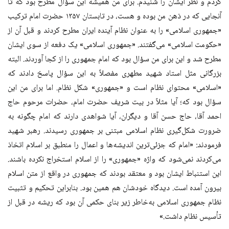
کردم و نظر ایشان را شنیدم. برای من همیشه این سؤال مطرح بود که تا
آنجایی که در ذهن من بوده و هست، در تابستان ۱۳۵۷ حضرت امام ترکیب
«جمهوری اسلامی» را به عنوان نظام آینده ایران مطرح کردند و قبل آن از
«حکومت اسلامی» می‌گفتند. «جمهوری اسلامی» یک دفعه از سوی ایشان
مطرح شد و این برای من سؤال بود که امام جمهوری را از کجا آوردند. البته
بزرگانی مثل استاد شهید مطهری مفصلاً به این سؤال پاسخ دادند که
«اسلامی» محتوای نظام است و «جمهوری» شکل نظام. اما برای من این
سؤال بود که؛ آیا مثلاً در بیت شریف حضرت امام، حضرات مرحوم حاج
احمد آقا، حاج حسن آقا و دیگران، آیا شواهدی دارند که امام چگونه به
ضرورت شکل‌گیری نظام اسلامی مبتنی بر جمهوری رسیدند. رهبر شهید
فرمودند: «امام که جزئی‌ترین اندیشه‌ها و اعمال را منطبق بر اسلام اتخاذ
می‌کردند نمی‌شود که واژه «جمهوری» را از اسلام استخراج نکرده باشند.
این استنباط ایشان بود و معتقد بودند که جمهوری در واقع از متن اسلام
بیرون آمده است. دیدگاه خودشان هم همین بود. بنابراین تحکیم و تثبیت
نظام جمهوری اسلامی به‌خاطر زیر بنای حکمی آن بود که ریشه در قبل از
تأسیس نظام داشت.»