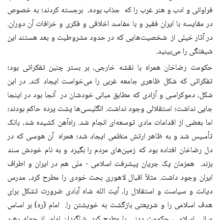
فراوانی و ادب و هنر غرب را که جذاب بوده، برجسته کردند؛ به خصوص
در مقایسه با ایران فقیر و با مفاسد اخلاقی و فکری و خرافات آن دوران.
در آثار خیلی از شخصیت‌هایی که در حدود مشروطیت و بعد هستند این
شیفتگی را می‌بینید.
حکومت رضاخان همراه با نقشه خارجی، بر بستر چنین تفکراتی‌ بود؛
تفکراتی که شکل ظاهری جامعه غربی را می‌خواست ایجاد کند. در این
شکل، دموکراسی و آزادی که مطابق مبانی خودشان در آنجا بود در اینجا
جایی نداشت؛ استقلالی وجود نداشت. انگلیسی‌ها پشت پرده حاکم بودند؛
اما بعضی از اقدامات مادی توسعه‌ای انجام شد. راه‌آهن کشیده شد، بانک
تأسیس شد و به ظاهر ارتش منظمی ایجاد شد؛ همراه آن هوسی که در
دل رضاخان افتاده بود که زمین‌های مردم را بگیرد و به نام خودش سند
بزند. همزمان یک جریان پیشرفت اسلامی - ملی هم در ایران و اطراف
ایران وجود داشت. مثلاً اقبال لاهوری بحث خودی را مطرح کرد، مدرس
دیانت و سیاست و استقلال را، آیت الله شاه آبادی ضرورت تشکل برای
هدف اسلامی را و شریعتی بازگشت به خویشتن را. امام (ره) بر اساس
مبانی اسلامی، حکومت دینی را مطرح کرد. شاگردان امام، از جمله رهبر