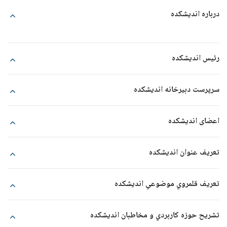
درباره اندیشکده
رئيس انديشكده
سرپرست دبيرخانه انديشكده
اعضای اندیشکده
ردیف
نام و نام خانوادگی
تعریف عنوان اندیشکده
1
حجت الاسلام دکتر مسعود آذربایجانی
تعريف قلمروي موضوعي انديشكده
2
حجت الاسلام دکتر سید احمد غفاری قره با
3
حجت الاسلام دکتر محمد جواد رودگر
تشريح حوزه كاربردي و مخاطبان انديشكده
4
حجت الاسلام دکتر هادی صادقی