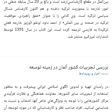
بين‌الملل در مقطع كارشناسي‌ارشد است و بالغ بر 20 سال سابقه شغلي در
امور خارجه با محوريت تركيه داشته و هم اكنون كارشناس مسائل
سياسي تركيه است. وي كتابي را با عنوان «عمق راهبردی، موقعیت
ترکیه در صحنه ی بین المللی» از احمد داود اوغلو (وزير خارجه فعلي
تركيه) به فارسي ترجمه كرده است. اين كتاب در سال 1391 توسط
انتشارات امیرکبیر منتشر شد.
بررسی تجربیات کشور آلمان در زمینه توسعه
دسته:
اخبار و رویدادها
در راستاي تهيه و تدوين الگوي اسلامي ايراني پيشرفت و به منظور
استفاده از تجربيات ساير كشورها، معاونت هماهنگي و نظارت فرآيندي
مركز، كشورهايي را با توجه به ويژگي‌هاي خاص آنها، انتخاب و نسبت به
شناسايي اساتید، افراد صاحب نظر و كارشناساني كه در حوزه توسعه آن