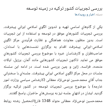
بررسی تجربیات کشور تركيه در زمینه توسعه
دسته:
اخبار و رویدادها
يكي از گام‌هاي اساسي تهيه و تدوين الگوي اسلامي ايراني پيشرفت،
بررسي تجربيات كشورهاي موفق در توسعه و استفاده از اين تجربيات
است. بدين منظور، معاونت هماهنگي و نظارت فرآيندي مركز الگوي
اسلامي-ايراني پيشرفت اقدام به برگزاري نشست‌هايي با استادان،
صاحب‌نظران و كارشناسان خبره با موضوع بررسي تجربيات كشورهاي
موفق می نماید. تاكنون تجربيات كشورهايي مانند آلمان، برزيل، ايالات
متحده، فرانسه، ژاپن و چين بررسي شده است. در ادامه اين سلسله
جلسات در محل مركز الگوي اسلامي ايراني پيشرفت، جلسه‌اي با سخنراني
جناب آقاي محمدحسین نوحی‌نژاد ممقانی (كارشناس سياسي وزارت امور
خارجه) با موضوع بررسی تجربیات توسعه در کشور تركيه برگزار
گرديد. ايشان در انتهاي جلسه نيز به پرسش‌هاي حاضران، پاسخ گفتند.
محمدحسین نوحی‌نژاد ممقانی متولد 1348 فارغ‌التحصيل رشته روابط