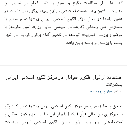
كشورها داراي مطالعات دقيق و عميق بوده‌اند، اقدام می نماید. این
معاونت تا كنون چند نشست‌ تخصصي در این زمینه برگزار نموده است. در
همين راستا در محل مركز الگوي اسلامي ايراني پيشرفت، جلسه‌اي با
سخنراني علي رحماني (كارشناس سياسي سابق وزارت امور خارجه) با
موضوع بررسی تجربیات توسعه در کشور آلمان برگزار گرديد. در انتها،
جلسه با پرسش و پاسخ پایان یافت.
استفاده از توان فكری جوانان در مركز الگوی اسلامی ايرانی
پيشرفت
دسته:
اخبار و رویدادها
صادق واعظ‌ زاده، رئيس مركز الگوی اسلامی ايرانی پيشرفت در گفت‌وگو
با خبرگزاری بين‌المللی قرآن (ايكنا) با بيان اين مطلب اظهار كرد: نخبگان و
استعدادهای برتر بايد برای تدوین الگوی اسلامی ايرانی پيشرفت