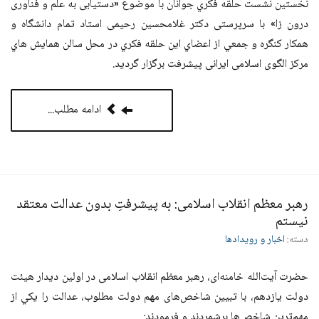
نخستین نشست حلقه فكري جوانان با موضوع «دستيابی به علم و فناوری
درون زا» با سرپرستی دکتر غلامحسین رحیمی استاد تمام دانشگاه و
همكار كنگره و جمعي از اعضاي اين حلقه فكري در محل سالن همايش هاي
مركز الگوی اسلامی ایرانی پیشرفت برگزار گرديد.
ادامه مطلب...
رهبر معظم انقلاب اسلامی: به پيشرفتِ بدون عدالت معتقد
نيستم
دسته:
اخبار و رویدادها
حضرت آیت‌الله خامنه‌ای، رهبر معظم انقلاب اسلامی در اولین دیدار هیئت
دولت یازدهم، با تبیین شاخص‌های مهم دولت مطلوب، عدالت را يكي از
مهم‌ترين شاخص‌ها برشمردند و فرمودند: