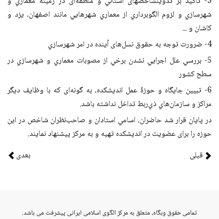
3- تاكيد بر تدوينشاخص­های استاني و منطقه‌ای در زمينۀ معماري و
شهرسازي و لزوم الگوبرداري از معماري شهرهايي مانند اصفهان، يزد و
كاشان و ...
4- ضرورت توجه به حقوق نسل‌های آینده در امر شهرسازي
5- بررسي علل اجرایي نشدن برخي از مصوبات معماري و شهرسازي در
سطح كشور
6- تبیین جایگاه و حوزۀ عمل اندیشکده، به گونه‌ای که با وظایف دیگر
مراکز و سازمان‌هاي ذي‌ربط تداخل نداشته باشد.
در پايان قرار شد حاضران، اسامي استادان و صاحب‌نظران شاخص در اين
حوزه را برای عضویت در انديشكده تهيه و به مركز پیشنهاد نمایند.
قبلی
بعدی
vahid
تمامی حقوق وبگاه، متعلق به مرکز الگوی اسلامی ایرانی پیشرفت می باشد.