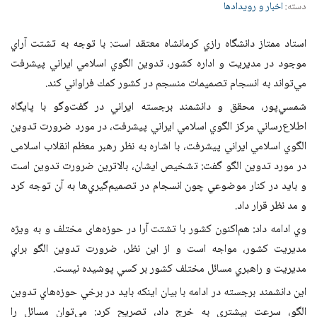
دسته:
اخبار و رویدادها
استاد ممتاز دانشگاه رازي كرمانشاه معتقد است: با توجه به تشتت آراي
موجود در مديريت و اداره كشور، تدوين الگوي اسلامي ايراني پيشرفت
مي‌تواند به انسجام تصميمات منسجم در کشور كمك فراواني كند.
شمسي‌پور، محقق و دانشمند برجسته ايراني در گفت‌وگو با پايگاه
اطلاع‌رساني مركز الگوي اسلامي ايراني پيشرفت، در مورد ضرورت تدوين
الگوي اسلامي ايراني پيشرفت، با اشاره به نظر رهبر معظم انقلاب اسلامی
در مورد تدوين الگو گفت: تشخيص ايشان، بالاترين ضرورت تدوين است
و بايد در كنار موضوعي چون انسجام در تصميم‌گيري‌ها به آن توجه كرد
و مد نظر قرار داد.
وي ادامه داد: هم‌اكنون كشور با تشتت آرا در حوزه‌های مختلف و به ويژه
مديريت كشور، مواجه است و از اين نظر، ضرورت تدوين الگو براي
مديريت و راهبري مسائل مختلف كشور بر كسي پوشيده نيست.
اين دانشمند برجسته در ادامه با بيان اينكه بايد در برخي حوزه‌هاي تدوين
الگو، سرعت بيشتري به خرج داد، تصريح كرد: مي‌توان مسائل را