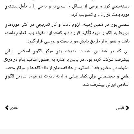
دسته‌بندي كرد و برخي از مسائل را سريع‌تر و برخي را با تأمل بيشتري
مورد بحث قرار داد و تصويب كرد.
شمسي‌پور، در همين زمينه، لزوم دقت و كار تدريجي در اكثر حوزه‌هاي
مربوط به الگو را مورد تأكيد قرار داد و گفت: اين مقوله بايد تداوم داشته
باشد و همواره از طريق پايش مورد بحث و بررسي قرار گيرد.
وي که در ششمين نشست انديشه‌ورزي مركز الگوي اسلامي ايراني
پيشرفت شرکت کرده بود، در پايان با اشاره به حضور اساتید بنام در مرکز
، خواستار حضور فعال اساتيد و علاقه‌مندان از دانشگا‌ه‌ها و مراكز متعدد
علمي و تحقيقاتي براي كمك‌رساني و ارائه نظرات در مورد تدوين الگوي
اسلامي ايراني پيشرفت شد.
قبلی
بعدی