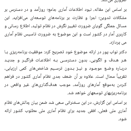
ضروری می‌کند.
بر اساس این مقاله، نبود اطلاعات آماری جامع؛ روزآمد و در دسترس بر
مشکلات تدوین؛ اجرا و نظارت بر برنامه‌های توسعه‌ای می‌افزاید. این
مسائل جملگی گویای ضرورت تغییر نگرش در نظام تولید، اطلاع رسانی و
کاربری آمار در کشور است و این موضوع به ضرورت تاسیس نظام آماری
می پردازد.
دکتر نواب پور در ارائه موضوع خود تصریح کرد: موفقیت برنامه‌ریزی بـا
هـر هـدف و الگویی، بدون دسترسـی بـه اطلاعـات فراگیـر و جدیـد
دربـاره وضـع موجـود و نیـز بـدون ترسـیم شاخص‌های کمی ارزیابی­،
تقریباً محال است
.
علاوه بر آن ضعف جدی نظام آماری کشور در فراهم
کـردن به‌موقع آمارهای روزآمد، موجب هدف­‌گذاری‌های غیر واقعی در
برنامه‌ریزی­های توسعه­ای خواهد شد.
بر اساس این گزارش، در این سخنرانی سعی شد ضمن بیان چالش‌های نظام
آماری ملی فعلی، افقی جدید برای نظام آماری ملی مطلوب کشور ارائه
شود.