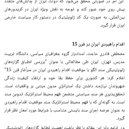
این امر در صورتی محقق می‌شود که دولت ایران از چالش‌های متعدد
پیش روی خود عبور کند و توجه به نقش ویژه ایران در کریدورهای
بین‌المللی، به صورت یک کد ژئوپلیتیک در دستور کار سیاست خارجی
ایران قرار گیرد.
اقدام راهبردی ایران در قرن 15
مصطفی قادری حاجت، استادیار گروه جغرافیای سیاسی، دانشگاه تربیت
مدرس، تهران، ایران طی مطالعاتی با عنوان "بررسی انطباق گزاره‌های
ژئوپلیتیکی سند الگو با موقعیت اقدام راهبردی ایران در سرآغاز قرن 15"
اعلام کرد: هر کشوری برای حفظ بقا خود و ارتقاء کیفیت زندگی
شهروندان نیازمند داشتن یک استراتژی مدون مبتنی بر واقعیات است.
تحقق‌پذیری هر سند سیاستی متضمن فهم محیط استراتژیک تدوین سند
است، به گونه‌ای که با فهم محیط استراتژیک سند موقعیت اقدام راهبردی
به عنوان عرصه اجرای سند بایستی متناسب با شرایط مورد امعان نظر قرار
گیرد.
وی ادامه داد: این مقاله با نظر داشت اهمیت تطابق گزاره‌های ژئوپلیتیکی