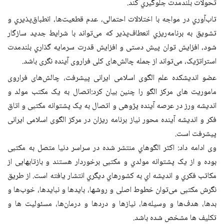
تحولات بلندمدت جلوگیري کند.
تاب‌آوري در مواجه با اختلالات احتمالی، عدم قطعیت‌ها، انطباق‌پذیري و
تشویق به برنامه‌ریزي انعطاف‌پذیر که می‌تواند با شرایط جدید سازگار
شود، افزایش توان پیش دستی و افزایش قدرت سرمایه گذاري بلندمدت
استراتژیک، می‌تواند از جمله چالش‌های کلی فراروی آینده نگری باشد.
عضو اندیشکده علم الگوی اسلامی ایرانی پیشرفت، چالش‌های فراروی
ماموریت های مرکز الگو را چنین بیان کرد:اتصال به یک مکتب مولد و
اندیشه ورز در عرصه آینده پژوهی و اتصال به یک پشتوانه مکتبی و اتاق
فکر و اندیشه آینده محور نیاز برنامه ریزان در مرکز الگوی اسلامی ایرانی
پیشرفت است.
وی ادامه داد: اکثر الگوهاي منتشر شده در سراسر دنیا متصل به مکتبی
بوده و از یک پشتوانه مولدي و مکتبی برخوردار هستند و بازتابهایی از
مکاتب فکري و اندیشه اي به کشورهاي دیگري انتشار یافته است. از طریق
نگرش مکتبی می‌توان خطوط اصلى و روشها، بایدها و نبایدها، خوب‌ها و
بدها، هدف‌ها و وسیله‌ها، نیازها و دردها و درمان‌ها، مسئولیت ها و
تکلیف ها مشخص شده باشد.