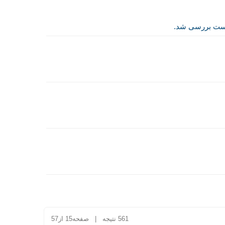
یست بررسی شد.
561 نتیجه | صفحه15 از57