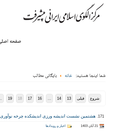
صفحه اصلی
شما اینجا هستید:
خانه
بایگانی مطالب
شروع
قبلی
13
14
...
16
17
18
19
..
هشتمین نشست اندیشه ورزی اندیشکده چرخه نوآوری:
171.
21 آبان 1403
اخبار و رویدادها