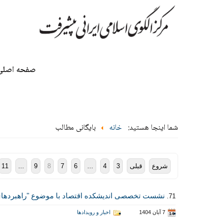
صفحه اصلی
شما اینجا هستید:
خانه
بایگانی مطالب
شروع
قبلی
3
4
...
6
7
8
9
...
11
نشست تخصصی اندیشکده اقتصاد با موضوع "راهبردهای
71.
7 آبان 1404
اخبار و رویدادها