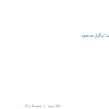
برگزار می‌‌شود.
561 نتیجه | صفحه8 از57